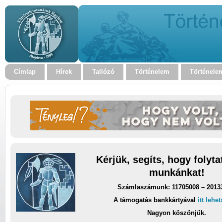
Címlap
Hírek
Tallózó
Történelem
Történele
Kérjük, segíts, hogy folyt
munkánkat!
Számlaszámunk: 11705008 – 2013
A támogatás bankkártyával
itt lehe
Nagyon köszönjük.