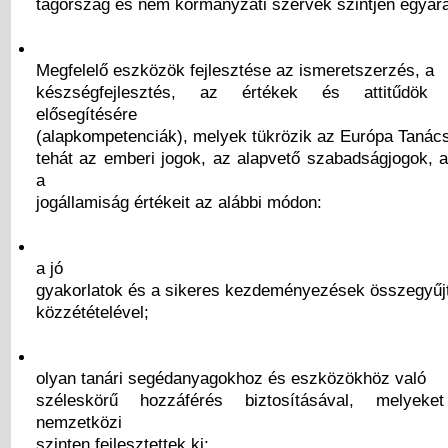
tagország és nem kormányzati szervek szintjén egyará
Megfelelő eszközök fejlesztése az ismeretszerzés, a
készségfejlesztés, az értékek és attitűdök el
elősegítésére
(alapkompetenciák), melyek tükrözik az Európa Tanács 
tehát az emberi jogok, az alapvető szabadságjogok, a
a
jogállamiság értékeit az alábbi módon:
a jó
gyakorlatok és a sikeres kezdeményezések összegyűj
közzétételével;
olyan tanári segédanyagokhoz és eszközökhöz való
széleskörű hozzáférés biztosításával, melyek
nemzetközi
szinten fejlesztettek ki;