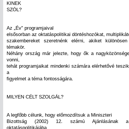
KINEK
SZÓL?
Az „Év” programjaival
elsősorban az oktatáspolitikai döntéshozókat, multiplikát
szakembereket szeretnénk elérni, akiket különöse
témakör.
Néhány ország már jelezte, hogy ők a nagyközönsége
vonni,
tehát programjaikat mindenki számára elérhetővé teszik
a
figyelmet a téma fontosságára.
MILYEN CÉLT SZOLGÁL?
A legfőbb célunk, hogy előmozdítsuk a Miniszteri
Bizottság (2002) 12. számú Ajánlásának a
oktatáspolitikájába