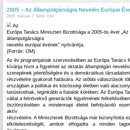
2005 – Az Állampolgárságra Nevelés Európai Év
2005. március 7. hétfő, 0:00
Az
Európa Tanács Miniszteri Bizottsága a 2005-ös évet „Az
állampolgárságra
nevelés európai évének” nyilvánítja.
(Forrás: OM)
Az év programjainak szervezésében az Európa Tanács f
kívánja hívni a figyelmet az oktatás állampolgári nevelés
szerepének jelentőségére és a demokratikus társadalom
részvételre gyakorolt hatására. Az utóbbi választások tö
országban a politikai és közösségi életben való alacsony
tanúskodnak, leginkább a fiatalok körében. Az Európa T
vállal a felnövekvő generációk figyelmének felkeltésébe
ösztönzésében a mindennapi életet befolyásoló ese
aktív
részvételre. A Miniszterek Bizottsága már bizonyította e
elkötelezettségét, amikor elfogadta a minden tag