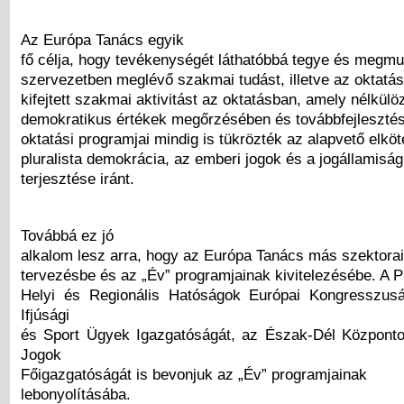
Az Európa Tanács egyik
fő célja, hogy tevékenységét láthatóbbá tegye és megmu
szervezetben meglévő szakmai tudást, illetve az oktatás
kifejtett szakmai aktivitást az oktatásban, amely nélkülö
demokratikus értékek megőrzésében és továbbfejleszté
oktatási programjai mindig is tükrözték az alapvető elköt
pluralista demokrácia, az emberi jogok és a jogállamisá
terjesztése iránt.
Továbbá ez jó
alkalom lesz arra, hogy az Európa Tanács más szektorai
tervezésbe és az „Év” programjainak kivitelezésébe. A P
Helyi és Regionális Hatóságok Európai Kongresszus
Ifjúsági
és Sport Ügyek Igazgatóságát, az Észak-Dél Központ
Jogok
Főigazgatóságát is bevonjuk az „Év” programjainak
lebonyolításába.