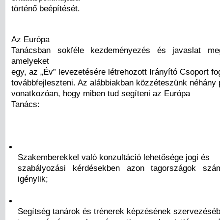
történő beépítését.
Az Európa
Tanácsban sokféle kezdeményezés és javaslat meg
amelyeket
egy, az „Év” levezetésére létrehozott Irányító Csoport f
továbbfejleszteni. Az alábbiakban közzéteszünk néhány p
vonatkozóan, hogy miben tud segíteni az Európa
Tanács:
Szakemberekkel való konzultáció lehetősége jogi és
szabályozási kérdésekben azon tagországok szá
igénylik;
Segítség tanárok és trénerek képzésének szervezésé