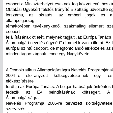
csoport a Miniszterhelyetteseknek fog közvetlenül beszá
Oktatási Ügyekért felelős Irányító Bizottság üdvözölte e
létszámú, az oktatás, az emberi jogok és a 
állampolgárság
témakörében tevékenykedő, szakmailag elismert sze
csoport
felállításának ötletét, melynek tagjait „az Európa Tanác
Állampolgári nevelés ügyéért” címmel kívánja illetni. Ez 
európai szintű csoport, de megfontolandó elképzelés az i
minden tagországnak lenne egy Nagykövete.
A Demokratikus Állampolgárságra Nevelés Programjána
2004-re előirányzott költségvetésé-nek egy r
előkészítésére
fordítja az Európa Tanács. A bolgár hatóságok önkéntes 
fedezik az Év beindításának költségeit. A 
Állampolgárságra
Nevelés Programja 2005-re tervezett költségveté
szervezési