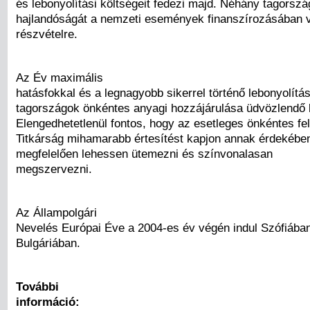
és lebonyolítási költségeit fedezi majd. Néhány tagorszá
hajlandóságát a nemzeti események finanszírozásában 
részvételre.
Az Év maximális
hatásfokkal és a legnagyobb sikerrel történő lebonyolít
tagországok önkéntes anyagi hozzájárulása üdvözlendő 
Elengedhetetlenül fontos, hogy az esetleges önkéntes fel
Titkárság mihamarabb értesítést kapjon annak érdekébe
megfelelően lehessen ütemezni és színvonalasan
megszervezni.
Az Állampolgári
Nevelés Európai Éve a 2004-es év végén indul Szófiába
Bulgáriában.
További
információ: