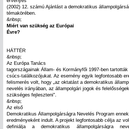
érvényes
(2002) 12. számú Ajánlást a demokratikus állampolgársá
témakörében.
&nbsp;
Miért van szükség az Európai
Évre?
HÁTTÉR
&nbsp;
Az Európa Tanács
tagországainak Állam- és Kormányfői 1997-ben tartottá
csúcs-találkozójukat. Az esemény egyik legfontosabb e
felismerés volt, hogy „az oktatást a demokratikus állam
nevelés irányában, az állampolgári jogok és felelőssége
szükséges fejleszteni”.
&nbsp;
Az első
Demokratikus Állampolgárságra Nevelés Program ennek
eredményeként indult. A projekt legfontosabb célja az vol
definiálja a demokratikus állampolgárságra neve