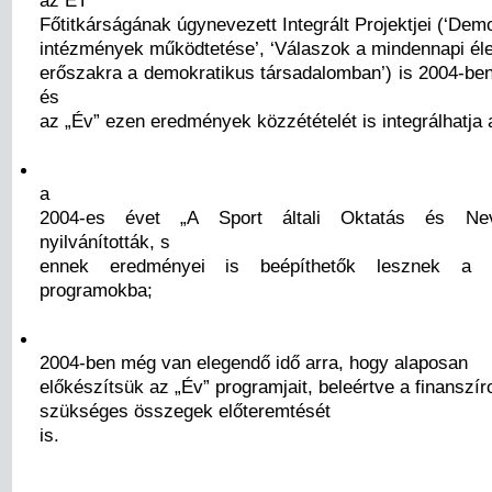
az ET
Főtitkárságának úgynevezett Integrált Projektjei (‘Dem
intézmények működtetése’, ‘Válaszok a mindennapi éle
erőszakra a demokratikus társadalomban’) is 2004-ben
és
az „Év” ezen eredmények közzétételét is integrálhatja
a
2004-es évet „A Sport általi Oktatás és Ne
nyilvánították, s
ennek eredményei is beépíthetők lesznek a 
programokba;
2004-ben még van elegendő idő arra, hogy alaposan
előkészítsük az „Év” programjait, beleértve a finanszí
szükséges összegek előteremtését
is.