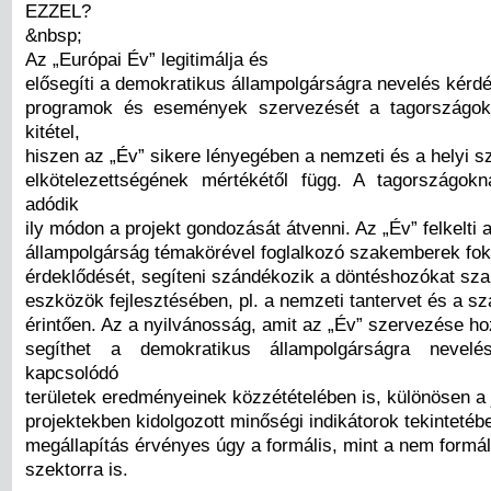
EZZEL?
&nbsp;
Az „Európai Év” legitimálja és
elősegíti a demokratikus állampolgárságra nevelés kérdé
programok és események szervezését a tagországok
kitétel,
hiszen az „Év” sikere lényegében a nemzeti és a helyi sz
elkötelezettségének mértékétől függ. A tagországok
adódik
ily módon a projekt gondozását átvenni. Az „Év” felkelti
állampolgárság témakörével foglalkozó szakemberek fok
érdeklődését, segíteni szándékozik a döntéshozókat sza
eszközök fejlesztésében, pl. a nemzeti tantervet és a s
érintően. Az a nyilvánosság, amit az „Év” szervezése ho
segíthet a demokratikus állampolgárságra nevelé
kapcsolódó
területek eredményeinek közzétételében is, különösen a 
projektekben kidolgozott minőségi indikátorok tekintetéb
megállapítás érvényes úgy a formális, mint a nem formál
szektorra is.