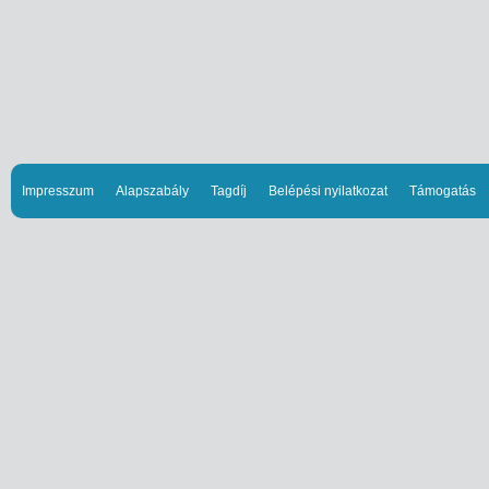
Impresszum
Alapszabály
Tagdíj
Belépési nyilatkozat
Támogatás