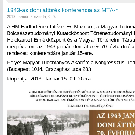
1943-as doni áttörés konferencia az MTA-n
2013. január 9. szerda, 0:25
A HM Hadtörténeti Intézet És Múzeum, a Magyar Tudo
Bölcsészettudományi Kutatóközpont Történettudományi I
Holokauszt Emlékközpont és a Magyar Történelmi Társulat
meghívja önt az 1943 januári doni áttörés 70. évfordulój
rendezett konferenciára január 15-ére.
Helye: Magyar Tudományos Akadémia Kongresszusi Te
(Budapest 1014, Országház utca 28.)
Időpontja: 2013. Január 15. 09.00 óra