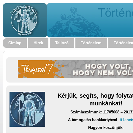
Címlap
Hírek
Tallózó
Történelem
Történele
Kérjük, segíts, hogy folyt
munkánkat!
Számlaszámunk: 11705008 – 2013
A támogatás bankkártyával
itt lehe
Nagyon köszönjük.