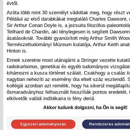
évtől.
Azóta több mint 30 személyt vádoltak meg, hogy részt ve
Például az első darabkákat megtaláló Charles Dawsont, de
Sir Arthur Conan Doyle is, a jezsuita filozófus-paleontol
Teilhard de Chardin, aki ténylegesen is segített Dawson
ásatásoknál. További gyanúsított még Arthur Smith Woo
Természettudományi Múzeum kutatója, Arthur Keith ana
Hinton is.
Ennek szeretne most utánajárni a Stringer vezette kutat
radiokarbonos, genetikai és egyéb tudományos vizsgálat
kihámozni a kusza történet szálait. Csakhogy a csalás t
nagyban nehezíti az esemény óta eltelt száz esztendő. S
kollégái azonban azt remélik, hogy ha sikerül megállapíta
ősmaradványhoz felhasznált fosszíliák pontos eredetét, 
elkövetők valódi indítékaira is fény derül.
Akkor tudunk dolgozni, ha Ön is segít!