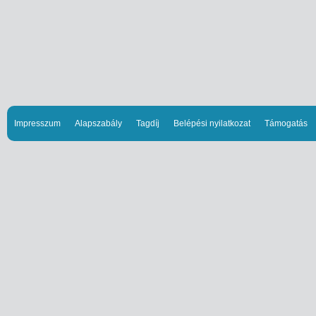
Impresszum
Alapszabály
Tagdíj
Belépési nyilatkozat
Támogatás