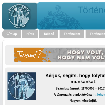
Címlap
Hírek
Tallózó
Történelem
Történele
Kérjük, segíts, hogy folyt
munkánkat!
Számlaszámunk: 11705008 – 2013
A támogatás bankkártyával
itt lehe
Nagyon köszönjük.