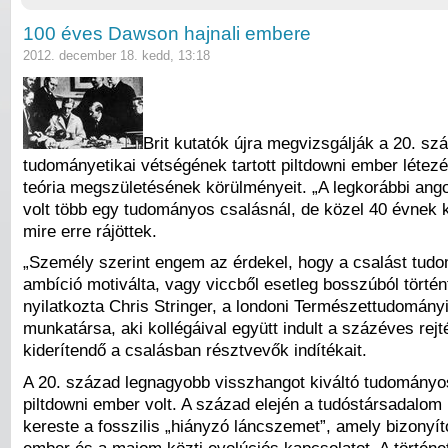
100 éves Dawson hajnali embere
2012. december 18. kedd, 13:18
Brit kutatók újra megvizsgálják a 20. s
tudományetikai vétségének tartott piltdowni ember létezés
teória megszületésének körülményeit. „A legkorábbi ang
volt több egy tudományos csalásnál, de közel 40 évnek kel
mire erre rájöttek.
„Személy szerint engem az érdekel, hogy a csalást tud
ambíció motiválta, vagy viccből esetleg bosszúból történ
nyilatkozta Chris Stringer, a londoni Természettudomán
munkatársa, aki kollégáival együtt indult a százéves rej
kiderítendő a csalásban résztvevők indítékait.
A 20. század legnagyobb visszhangot kiváltó tudományo
piltdowni ember volt. A század elején a tudóstársadalom
kereste a fosszilis „hiányzó láncszemet”, amely bizonyít