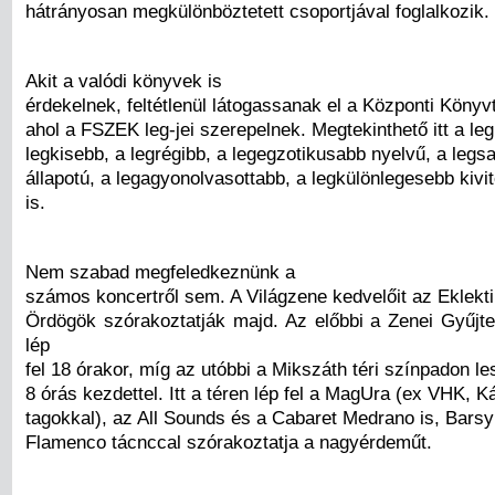
hátrányosan megkülönböztetett csoportjával foglalkozik.
Akit a valódi könyvek is
érdekelnek, feltétlenül látogassanak el a Központi Könyv
ahol a FSZEK leg-jei szerepelnek. Megtekinthető itt a le
legkisebb, a legrégibb, a legegzotikusabb nyelvű, a legs
állapotú, a legagyonolvasottabb, a legkülönlegesebb kiv
is.
Nem szabad megfeledkeznünk a
számos koncertről sem. A Világzene kedvelőit az Eklekt
Ördögök szórakoztatják majd. Az előbbi a Zenei Gyűjt
lép
fel 18 órakor, míg az utóbbi a Mikszáth téri színpadon le
8 órás kezdettel. Itt a téren lép fel a MagUra (ex VHK, 
tagokkal), az All Sounds és a Cabaret Medrano is, Barsy
Flamenco tácnccal szórakoztatja a nagyérdeműt.