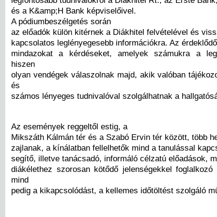
és a K&amp;H Bank képviselőivel.
A pódiumbeszélgetés során
az előadók külön kitérnek a Diákhitel felvételével és vis
kapcsolatos leglényegesebb információkra. Az érdeklődők
mindazokat a kérdéseket, amelyek számukra a leg
hiszen
olyan vendégek válaszolnak majd, akik valóban tájékoz
és
számos lényeges tudnivalóval szolgálhatnak a hallgató
Az események reggeltől estig, a
Mikszáth Kálmán tér és a Szabó Ervin tér között, több h
zajlanak, a kínálatban fellelhetők mind a tanulással kapc
segítő, illetve tanácsadó, informáló célzatú előadások, m
diákélethez szorosan kötődő jelenségekkel foglalkozó
mind
pedig a kikapcsolódást, a kellemes időtöltést szolgáló m