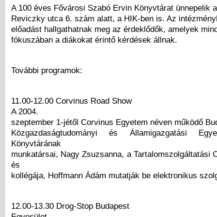
A 100 éves Fővárosi Szabó Ervin Könyvtárat ünnepelik a
Reviczky utca 6. szám alatt, a HIK-ben is. Az intézmén
előadást hallgathatnak meg az érdeklődők, amelyek min
fókuszában a diákokat érintő kérdések állnak.
További programok:
11.00-12.00 Corvinus Road Show
A 2004.
szeptember 1-jétől Corvinus Egyetem néven működő Bu
Közgazdaságtudományi és Államigazgatási Egy
Könyvtárának
munkatársai, Nagy Zsuzsanna, a Tartalomszolgáltatási O
és
kollégája, Hoffmann Ádám mutatják be elektronikus szolg
12.00-13.30 Drog-Stop Budapest
Egyesület