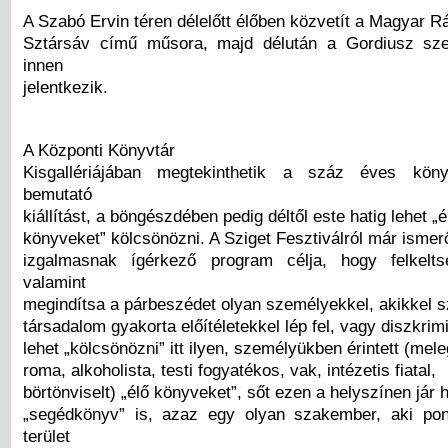
A Szabó Ervin téren délelőtt élőben közvetít a Magyar R
Sztársáv című műsora, majd délután a Gordiusz sze
innen
jelentkezik.
A Központi Könyvtár
Kisgallériájában megtekinthetik a száz éves könyv
bemutató
kiállítást, a böngészdében pedig déltől este hatig lehet „é
könyveket” kölcsönözni. A Sziget Fesztiválról már ismerős
izgalmasnak ígérkező program célja, hogy felkelts
valamint
megindítsa a párbeszédet olyan személyekkel, akikkel 
társadalom gyakorta előítéletekkel lép fel, vagy diszkrimi
lehet „kölcsönözni” itt ilyen, személyükben érintett (mele
roma, alkoholista, testi fogyatékos, vak, intézetis fiatal,
börtönviselt) „élő könyveket”, sőt ezen a helyszínen jár
„segédkönyv” is, azaz egy olyan szakember, aki pon
terület