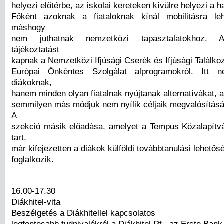
helyezi előtérbe, az iskolai kereteken kívülre helyezi a h
Főként azoknak a fiataloknak kínál mobilitásra leh
máshogy
nem juthatnak nemzetközi tapasztalatokhoz. 
tájékoztatást
kapnak a Nemzetközi Ifjúsági Cserék és Ifjúsági Találko
Európai Önkéntes Szolgálat alprogramokról. Itt 
diákoknak,
hanem minden olyan fiatalnak nyújtanak alternatívákat, 
semmilyen más módjuk nem nyílik céljaik megvalósításá
A
szekció másik előadása, amelyet a Tempus Közalapít
tart,
már kifejezetten a diákok külföldi továbbtanulási lehetős
foglalkozik.
16.00-17.30
Diákhitel-vita
Beszélgetés a Diákhitellel kapcsolatos
legfontosabb tudnivalókról a Diákhitel Rt., az Erste Ba