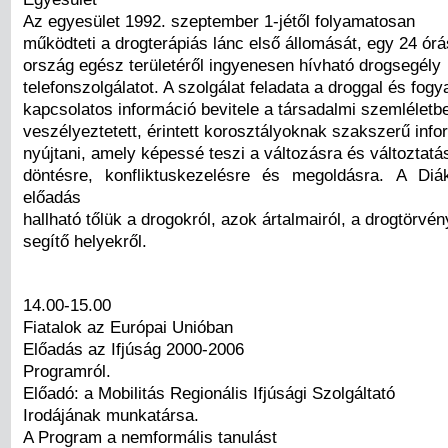
Az egyesület 1992. szeptember 1-jétől folyamatosan
működteti a drogterápiás lánc első állomását, egy 24 ór
ország egész területéről ingyenesen hívható drogsegély
telefonszolgálatot. A szolgálat feladata a droggal és fog
kapcsolatos információ bevitele a társadalmi szemléletbe
veszélyeztetett, érintett korosztályoknak szakszerű info
nyújtani, amely képessé teszi a változásra és változtatá
döntésre, konfliktuskezelésre és megoldásra. A Diá
előadás
hallható tőlük a drogokról, azok ártalmairól, a drogtörvén
segítő helyekről.
14.00-15.00
Fiatalok az Európai Unióban
Előadás az Ifjúság 2000-2006
Programról.
Előadó: a Mobilitás Regionális Ifjúsági Szolgáltató
Irodájának munkatársa.
A Program a nemformális tanulást