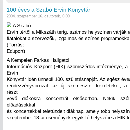
100 éves a Szabó Ervin Könyvtár
2004. szeptember 16. csütörtök, 0:00
A Szabó
Ervin tértől a Mikszáth térig, számos helyszínen várják 
fiatalokat a szervezők, izgalmas és színes programokkal
(Forrás:
Eduport)
A Kempelen Farkas Hallgatói
Információs Központ (HIK) szomszédos intézménye, a
Ervin
Könyvtár idén ünnepli 100. születésnapját. Az egész éve
rendezvénysorozat, az új szemeszter kezdetekor, a 
részt
vevő diákokra koncentrál elsősorban. Nekik szó
előadásokkal
és koncertekkel teletűzdelt diáknap, amely több helyszíne
szeptember 18-ai események egyik fő helyszíne a HIK l