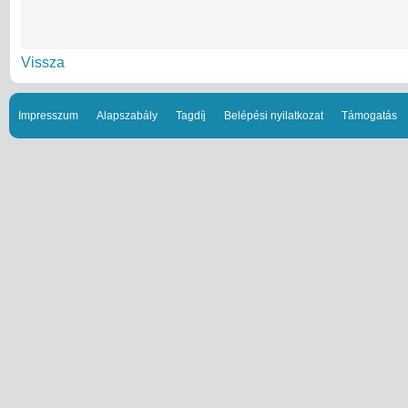
Vissza
Impresszum
Alapszabály
Tagdíj
Belépési nyilatkozat
Támogatás