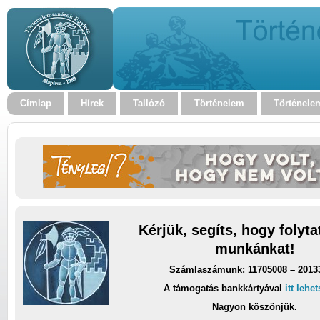
Címlap
Hírek
Tallózó
Történelem
Történele
Kérjük, segíts, hogy folyt
munkánkat!
Számlaszámunk: 11705008 – 2013
A támogatás bankkártyával
itt lehe
Nagyon köszönjük.