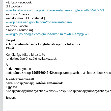
–&nbsp;Facebook
(TTE-oldal)
www.facebook.com/pages/Tortenelemtanarok-Egylete/246325909721
–&nbsp;Picassa
webalbumok (TTE-galériák)
www.picasaweb.google.com/tortenelemtanarok
–&nbsp;Google
csoport (Törifórum)
www.groups.google.com/group/toriforum?hl=hu&amp;pli=1
Kérjük,
a Történelemtanárok Egyletének ajánlja fel adója
1%-át.
Kérjük, így töltse ki az 1 %
rendelkezéséről szóló nyilatkozatot:
A
kedvezményezett
adószáma:&nbsp;
19657600-2-42
&nbsp;&nbsp;&nbsp;&nbsp;&nbsp;&nbs
A kedvezményezett
neve:&nbsp;&nbsp;
Történelemtanárok
Egylete
&nbsp;&nbsp;&nbsp;&nbsp;&nbsp;&nbsp;&nbsp;&nbsp;&nbsp;&nbsp;&n
&nbsp;