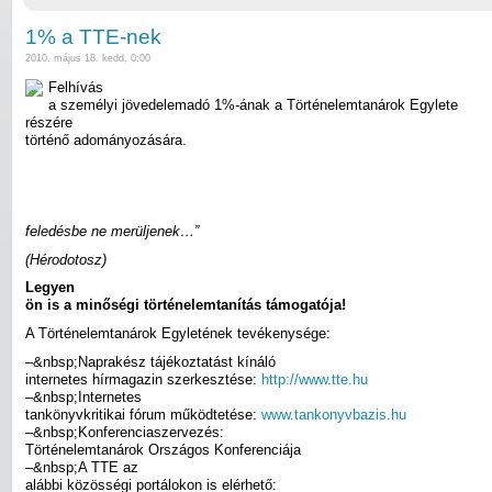
1% a TTE-nek
2010. május 18. kedd, 0:00
Felhívás
a személyi jövedelemadó 1%-ának a Történelemtanárok Egylete
részére
történő adományozására.
feledésbe ne merüljenek…”
(Hérodotosz)
Legyen
ön is a minőségi történelemtanítás támogatója!
A Történelemtanárok Egyletének tevékenysége:
–&nbsp;Naprakész tájékoztatást kínáló
internetes hírmagazin szerkesztése:
http://www.tte.hu
–&nbsp;Internetes
tankönyvkritikai fórum működtetése:
www.tankonyvbazis.hu
–&nbsp;Konferenciaszervezés:
Történelemtanárok Országos Konferenciája
–&nbsp;A TTE az
alábbi közösségi portálokon is elérhető: