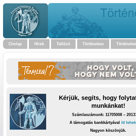
Címlap
Hírek
Tallózó
Történelem
Történele
Kérjük, segíts, hogy folyt
munkánkat!
Számlaszámunk: 11705008 – 2013
A támogatás bankkártyával
itt lehe
Nagyon köszönjük.