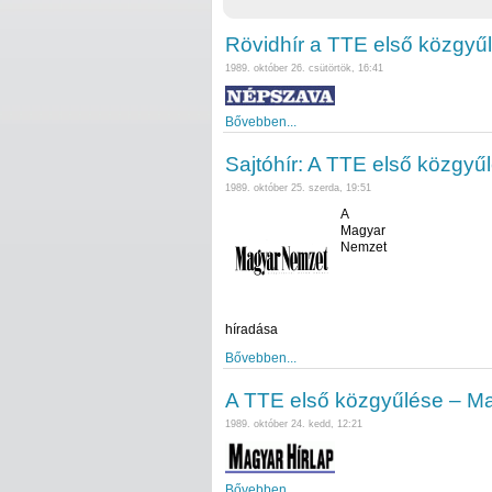
Rövidhír a TTE első közgyűl
1989. október 26. csütörtök, 16:41
Bővebben...
Sajtóhír: A TTE első közgyű
1989. október 25. szerda, 19:51
A
Magyar
Nemzet
híradása
Bővebben...
A TTE első közgyűlése – Ma
1989. október 24. kedd, 12:21
Bővebben...