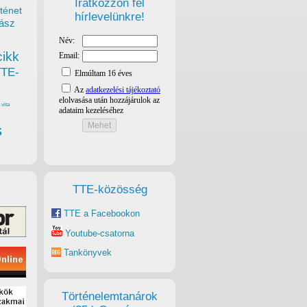
Iratkozzon fel
ténet
hírlevelünkre!
ász
cikk
TTE-
vita
s
TTE-közösség
TTE a Facebookon
Youtube-csatorna
Tankönyvek
Történelemtanárok