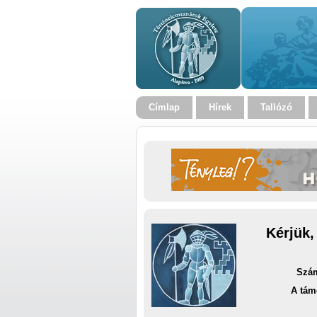
Címlap
Hírek
Tallózó
Kérjük,
Szám
A tám