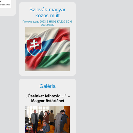
Szlovák-magyar
közös múlt
Projektszám: 2023-2-HU01-KA210-SCH-
000169882
Galéria
„Őseinket felhozád…” –
Magyar őstörténet