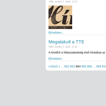
1989. október 2. hétfő, 13:53
Bővebben...
Megalakult a TTE
1989. október 2. hétfő, 13:52
A rövidhír a Népszabadság első híradása az 
Bővebben...
« Előző
1
…
862
863
864
865
866
…
869
Kö