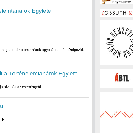
elemtanárok Egylete
 meg a történelemtanárok egyesülete…” – Dolgozók
ult a Történelemtanárok Egylete
atja olvasóit az eseményről
ül
TTE