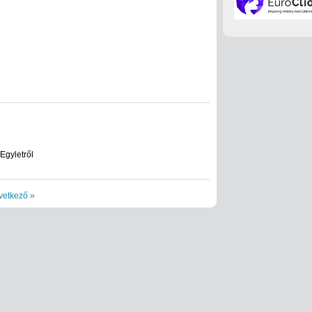
Egyletről
vetkező »