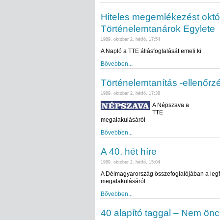
Hiteles megemlékezést októb
Történelemtanárok Egylete
1989. október 2. hétfő, 17:54
A Napló a TTE állásfoglalását emeli ki
Bővebben...
Történelemtanítás -ellenőrzé
1989. október 2. hétfő, 17:38
A Népszava a
TTE
megalakulásáról
Bővebben...
A 40. hét híre
1989. október 2. hétfő, 15:04
A Délmagyarország összefoglalójában a leg
megalakulásáról.
Bővebben...
40 alapító taggal – Nem önc