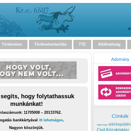
K
Történelem
Történelemtanítás
TTE
Átláthatóság
Adomány
 segíts, hogy folytathassuk
munkánkat!
laszámunk: 11705008 – 20133762.
Címkék
ogatás bankkártyával
itt lehetséges
.
aláírásgyűjtés
alapvizsga
Nagyon köszönjük.
Civil Közoktatási