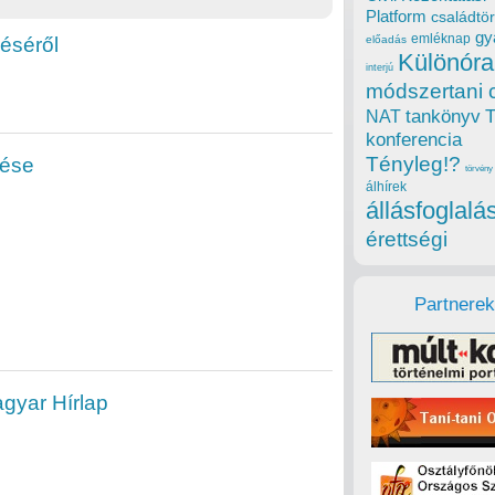
Platform
családtör
gy
emléknap
éséről
előadás
Különóra
interjú
módszertani 
tankönyv
NAT
konferencia
Tényleg!?
lése
törvény
álhírek
állásfoglalá
érettségi
Partnerek
gyar Hírlap