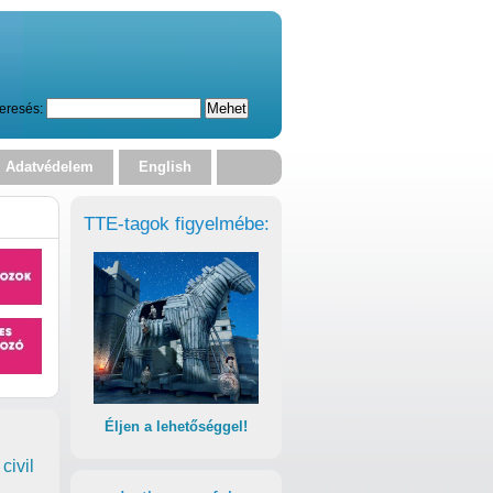
eresés:
Adatvédelem
English
TTE-tagok figyelmébe:
Éljen a lehetőséggel!
civil