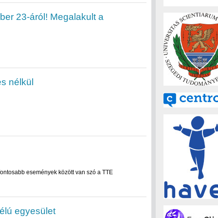
er 23-áról! Megalakult a
s nélkül
fontosabb események között van szó a TTE
élú egyesület