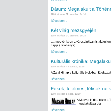
Dátum: Megalakult a Történ
1989. október 21. szombat, 14:14
Bővebben...
Két világ mezsgyéjén
1989. október 14. szombat, 16:28
„… megyénkben a városainkban is alakuljon
Lapja (Tatabánya)
Bővebben...
Kulturális krónika: Megalak
1989. október 7. szombat, 19:38
A Zalai Hírlap a kulturális blokkban tájékozt
Bővebben...
Fékek, félelmes, fétisek nélk
1989. október 3. kedd, 19:19
A Magyar Hírlap cikke a 
megalakulása után
Bővebben...