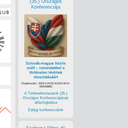
(35.) Országos
Konferenciája
Szlovák-magyar közös
múlt – ismeretekkel a
történelmi tévhitek
eloszlatásáért
Projektszám: 2023-2-HU01-KA210-SCH-
000169882
A Történelemtanárok (35.)
Országos Konferenciájának
állásfoglalása
Eddigi konferenciáink