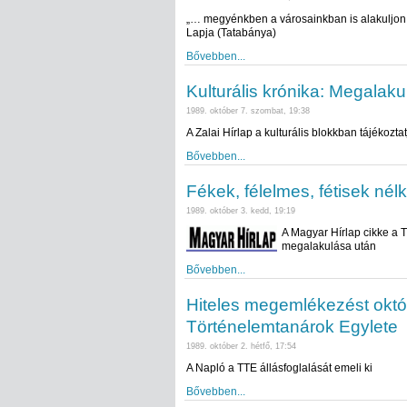
„… megyénkben a városainkban is alakuljon
Lapja (Tatabánya)
Bővebben...
Kulturális krónika: Megalak
1989. október 7. szombat, 19:38
A Zalai Hírlap a kulturális blokkban tájékozt
Bővebben...
Fékek, félelmes, fétisek nélk
1989. október 3. kedd, 19:19
A Magyar Hírlap cikke a 
megalakulása után
Bővebben...
Hiteles megemlékezést októb
Történelemtanárok Egylete
1989. október 2. hétfő, 17:54
A Napló a TTE állásfoglalását emeli ki
Bővebben...