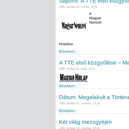
Sajtóhír: A TTE első közgyű
1989. október 25. szerda, 19:51
A
Magyar
Nemzet
híradása
Bővebben...
A TTE első közgyűlése – Ma
1989. október 24. kedd, 12:21
Bővebben...
Dátum: Megalakult a Történ
1989. október 21. szombat, 14:14
Bővebben...
Két világ mezsgyéjén
1989. október 14. szombat, 16:28