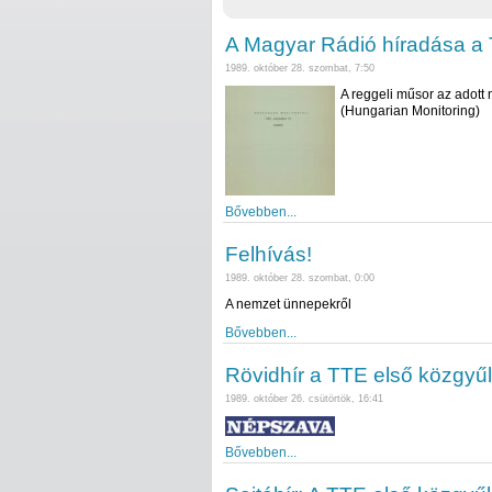
A Magyar Rádió híradása a 
1989. október 28. szombat, 7:50
A reggeli műsor az adott n
(Hungarian Monitoring)
Bővebben...
Felhívás!
1989. október 28. szombat, 0:00
A nemzet ünnepekről
Bővebben...
Rövidhír a TTE első közgyűl
1989. október 26. csütörtök, 16:41
Bővebben...