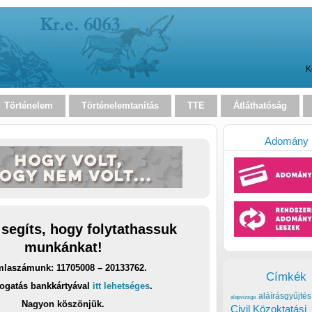
K
Történelem
Történelemtanítás
TTE
Átláthatóság
Adomány
 segíts, hogy folytathassuk
munkánkat!
laszámunk: 11705008 – 20133762.
Címkék
ogatás bankkártyával
itt lehetséges
.
aláírásgyűjtés
alapvizsga
Nagyon köszönjük.
Civil Közoktatási