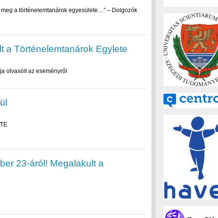
 meg a történelemtanárok egyesülete…” – Dolgozók
ult a Történelemtanárok Egylete
atja olvasóit az eseményről
ül
TTE
er 23-áról! Megalakult a