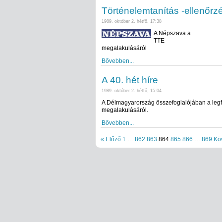
Történelemtanítás -ellenőrzé
1989. október 2. hétfő, 17:38
A Népszava a
TTE
megalakulásáról
Bővebben...
A 40. hét híre
1989. október 2. hétfő, 15:04
A Délmagyarország összefoglalójában a leg
megalakulásáról.
Bővebben...
« Előző
1
…
862
863
864
865
866
…
869
Kö