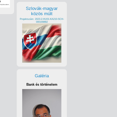
Szlovák-magyar
közös múlt
Projektszám: 2023-2-HU01-KA210-SCH-
000169882
Galéria
Bank és történelem