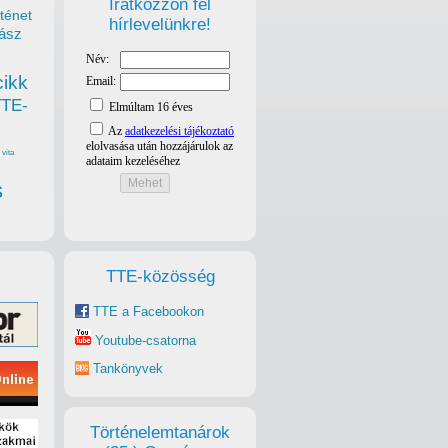
Iratkozzon fel
ténet
hírlevelünkre!
ász
cikk
TTE-
vita
s
TTE-közösség
TTE a Facebookon
Youtube-csatorna
Tankönyvek
Történelemtanárok