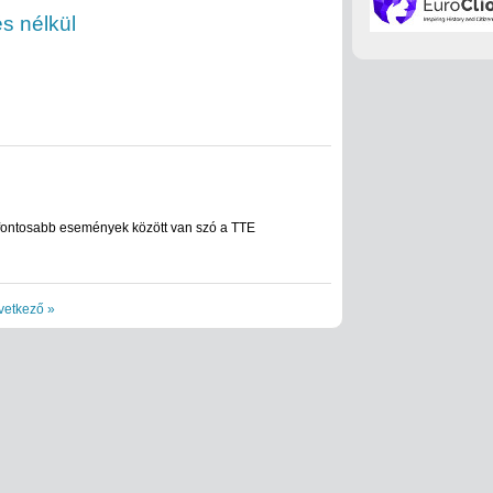
s nélkül
fontosabb események között van szó a TTE
vetkező »