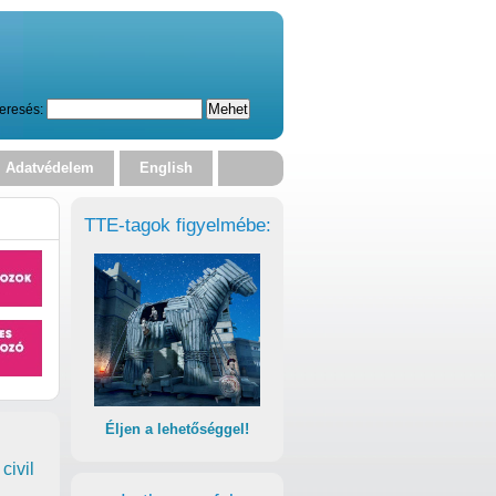
eresés:
Adatvédelem
English
TTE-tagok figyelmébe:
Éljen a lehetőséggel!
civil