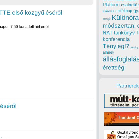
Platform
családtör
gy
emléknap
TTE első közgyűléséről
előadás
Különóra
interjú
módszertani 
apon 7:50-kor adott hírt erről
tankönyv
NAT
konferencia
Tényleg!?
törvény
álhírek
állásfoglalá
érettségi
Partnerek
éséről