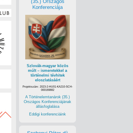
(35.) Országos
Konferenciája
Szlovák-magyar közös
múlt – ismeretekkel a
történelmi tévhitek
eloszlatásáért
Projektszám: 2023-2-HU01-KA210-SCH-
000169882
A Történelemtanárok (35.)
Országos Konferenciájának
állásfoglalása
Eddigi konferenciáink