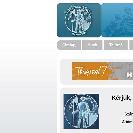
Címlap
Hírek
Tallózó
Kérjük,
Szám
A tám