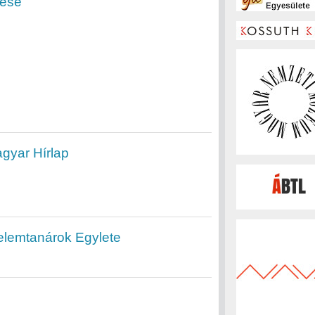
lése
gyar Hírlap
elemtanárok Egylete