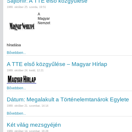
Sajtóhír: A TTE első közgyűlése
1989. október 25. szerda, 19:51
A
Magyar
Nemzet
híradása
Bővebben...
A TTE első közgyűlése – Magyar Hírlap
1989. október 24. kedd, 12:21
Bővebben...
Dátum: Megalakult a Történelemtanárok Egylete
1989. október 21. szombat, 14:14
Bővebben...
Két világ mezsgyéjén
1989. október 14. szombat, 16:28