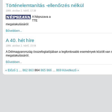
Történelemtanítás -ellenőrzés nélkül
1989. október 2. hétfő, 17:38
A Népszava a
TTE
megalakulásáról
Bővebben...
A 40. hét híre
1989. október 2. hétfő, 15:04
A Délmagyarország összefoglalójában a legfontosabb események között van 
megalakulásáról.
Bővebben...
« Előző
1
…
862
863
864
865
866
…
869
Következő »