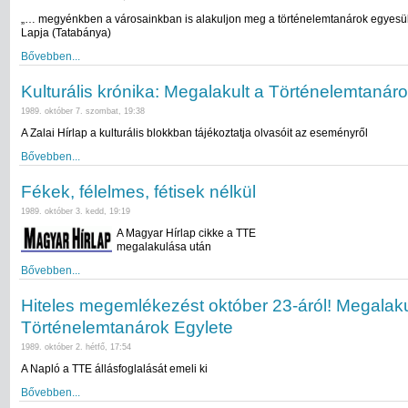
„… megyénkben a városainkban is alakuljon meg a történelemtanárok egyesü
Lapja (Tatabánya)
Bővebben...
Kulturális krónika: Megalakult a Történelemtanár
1989. október 7. szombat, 19:38
A Zalai Hírlap a kulturális blokkban tájékoztatja olvasóit az eseményről
Bővebben...
Fékek, félelmes, fétisek nélkül
1989. október 3. kedd, 19:19
A Magyar Hírlap cikke a TTE
megalakulása után
Bővebben...
Hiteles megemlékezést október 23-áról! Megalaku
Történelemtanárok Egylete
1989. október 2. hétfő, 17:54
A Napló a TTE állásfoglalását emeli ki
Bővebben...