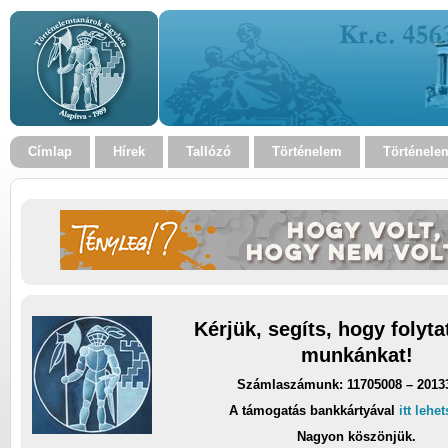
Címlap
Hírek
Tallózó
Történelem
Történele
Kérjük, segíts, hogy folyt
munkánkat!
Számlaszámunk: 11705008 – 2013
A támogatás bankkártyával
itt lehe
Nagyon köszönjük.