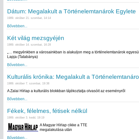
Dátum: Megalakult a Történelemtanárok Egylete
1989. október 21. szombat, 14:14
Bővebben...
Két világ mezsgyéjén
1989. október 14. szombat, 16:28
„… megyénkben a városainkban is alakuljon meg a történelemtanárok egyesü
Lapja (Tatabánya)
Bővebben...
Kulturális krónika: Megalakult a Történelemtanár
1989. október 7. szombat, 19:38
A Zalai Hírlap a kulturális blokkban tájékoztatja olvasóit az eseményről
Bővebben...
Fékek, félelmes, fétisek nélkül
1989. október 3. kedd, 19:19
A Magyar Hírlap cikke a TTE
megalakulása után
Bővebben...