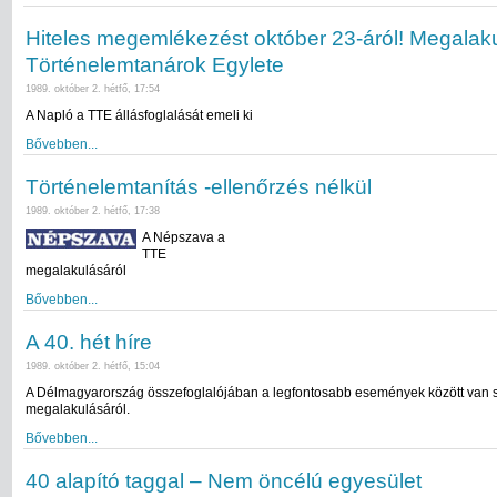
Hiteles megemlékezést október 23-áról! Megalaku
Történelemtanárok Egylete
1989. október 2. hétfő, 17:54
A Napló a TTE állásfoglalását emeli ki
Bővebben...
Történelemtanítás -ellenőrzés nélkül
1989. október 2. hétfő, 17:38
A Népszava a
TTE
megalakulásáról
Bővebben...
A 40. hét híre
1989. október 2. hétfő, 15:04
A Délmagyarország összefoglalójában a legfontosabb események között van 
megalakulásáról.
Bővebben...
40 alapító taggal – Nem öncélú egyesület