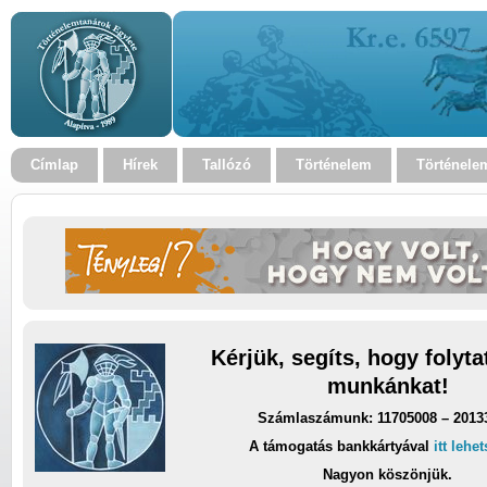
Címlap
Hírek
Tallózó
Történelem
Történele
Kérjük, segíts, hogy folyt
munkánkat!
Számlaszámunk: 11705008 – 2013
A támogatás bankkártyával
itt lehe
Nagyon köszönjük.