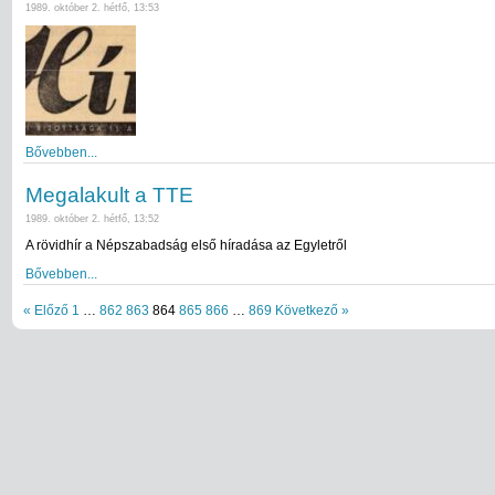
1989. október 2. hétfő, 13:53
Bővebben...
Megalakult a TTE
1989. október 2. hétfő, 13:52
A rövidhír a Népszabadság első híradása az Egyletről
Bővebben...
« Előző
1
…
862
863
864
865
866
…
869
Következő »