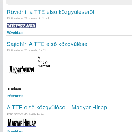
Rövidhír a TTE első közgyűléséről
1989. október 26. csütörtök, 16:41
Bővebben...
Sajtóhír: A TTE első közgyűlése
1989. október 25. szerda, 19:51
A
Magyar
Nemzet
híradása
Bővebben...
A TTE első közgyűlése – Magyar Hírlap
1989. október 24. kedd, 12:21
Bővebben...