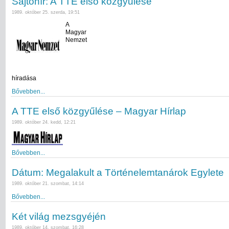
Sajtóhír: A TTE első közgyűlése
1989. október 25. szerda, 19:51
A
Magyar
Nemzet
híradása
Bővebben...
A TTE első közgyűlése – Magyar Hírlap
1989. október 24. kedd, 12:21
Bővebben...
Dátum: Megalakult a Történelemtanárok Egylete
1989. október 21. szombat, 14:14
Bővebben...
Két világ mezsgyéjén
1989. október 14. szombat, 16:28