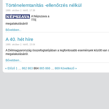
Történelemtanítás -ellenőrzés nélkül
1989. október 2. hétfő, 17:38
A Népszava a
TTE
megalakulásáról
Bővebben...
A 40. hét híre
1989. október 2. hétfő, 15:04
A Délmagyarország összefoglalójában a legfontosabb események között van 
megalakulásáról.
Bővebben...
« Előző
1
…
862
863
864
865
866
…
869
Következő »