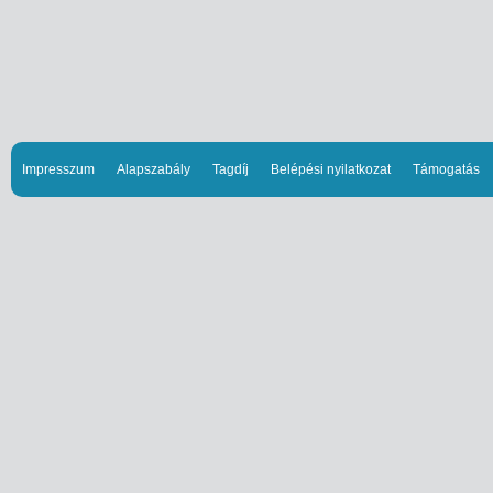
Impresszum
Alapszabály
Tagdíj
Belépési nyilatkozat
Támogatás