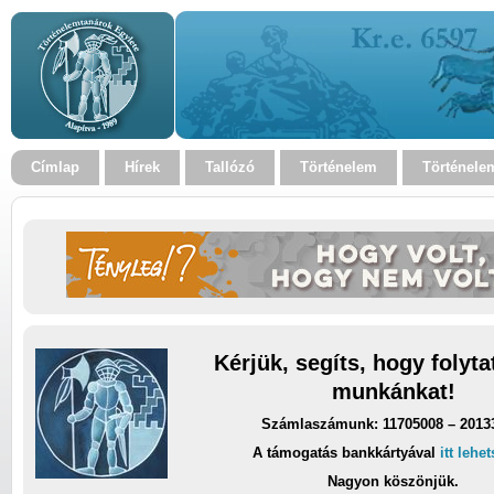
Címlap
Hírek
Tallózó
Történelem
Történele
Kérjük, segíts, hogy folyt
munkánkat!
Számlaszámunk: 11705008 – 2013
A támogatás bankkártyával
itt lehe
Nagyon köszönjük.