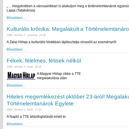
„… megyénkben a városainkban is alakuljon meg a történelemtanárok egyesü
Lapja (Tatabánya)
Bővebben...
Kulturális krónika: Megalakult a Történelemtanár
1989. október 7. szombat, 19:38
A Zalai Hírlap a kulturális blokkban tájékoztatja olvasóit az eseményről
Bővebben...
Fékek, félelmes, fétisek nélkül
1989. október 3. kedd, 19:19
A Magyar Hírlap cikke a TTE
megalakulása után
Bővebben...
Hiteles megemlékezést október 23-áról! Megalaku
Történelemtanárok Egylete
1989. október 2. hétfő, 17:54
A Napló a TTE állásfoglalását emeli ki
Bővebben...