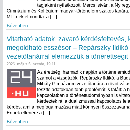
tagjaként nyilatkozott. Mercs István, a Nyíregy
Gimnázium és Kollégium magyar-történelem szakos tanára, 
MTI-nek elmondta: a […]
Bővebben...
Vitatható adatok, zavaró kérdésfeltevés,
megoldható esszésor – Repárszky Ildikó
vezetőtanárral elemezzük a töriérettségit
2026. május 6. szerda, 19:11
Az érettségi harmadik napján a történelemtu
számot a vizsgázók. Repárszky Ildikó, a Bud
Mihály Gimnázium vezetőtanára a rövid válas
tesztfeladatokban több problémát is talált: a 
kapcsolatban a történettudományban is vitato
kérdeztek rá, a dualizmussal kapcsolatos fela
kérdés, ami a megfogalmazása miatt könnyen összezavarhat
Ennek ellenére a […]
Bővebben...