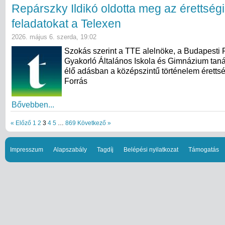
Repárszky Ildikó oldotta meg az érettségi
feladatokat a Telexen
2026. május 6. szerda, 19:02
Szokás szerint a TTE alelnöke, a Budapesti
Gyakorló Általános Iskola és Gimnázium taná
élő adásban a középszintű történelem érettség
Forrás
Bővebben...
« Előző
1
2
3
4
5
…
869
Következő »
Impresszum
Alapszabály
Tagdíj
Belépési nyilatkozat
Támogatás