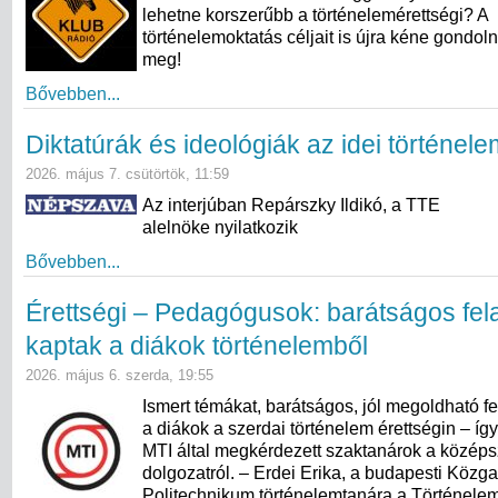
lehetne korszerűbb a történelemérettségi? A
történelemoktatás céljait is újra kéne gondol
meg!
Bővebben...
Diktatúrák és ideológiák az idei történel
2026. május 7. csütörtök, 11:59
Az interjúban Repárszky Ildikó, a TTE
alelnöke nyilatkozik
Bővebben...
Érettségi – Pedagógusok: barátságos fel
kaptak a diákok történelemből
2026. május 6. szerda, 19:55
Ismert témákat, barátságos, jól megoldható f
a diákok a szerdai történelem érettségin – így
MTI által megkérdezett szaktanárok a középsz
dolgozatról. – Erdei Erika, a budapesti Közg
Politechnikum történelemtanára a Történele