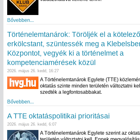
Bővebben...
Történelemtanárok: Töröljék el a kötelez
erkölcstant, szüntessék meg a Klebelsbe
Központot, vegyék ki a történelmet a
kompetenciamérések közül
2026. május 26. kedd, 16:27
A Történelemtanárok Egylete (TTE) közlemén
oktatás szinte minden területén változtatni k
szedték a legfontosabbakat.
Bővebben...
A TTE oktatáspolitikai prioritásai
2026. május 26. kedd, 6:07
A Történelemtanárok Egylete szerint az oktat
területén változtatni kell. Ennek megvalósítá