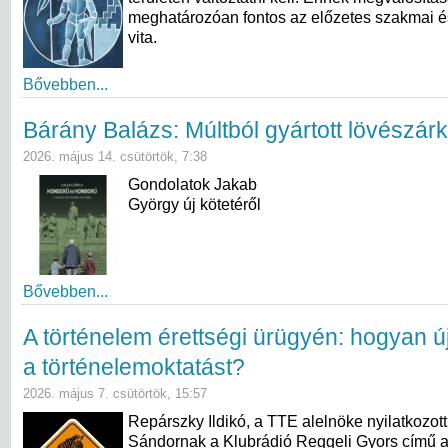
meghatározóan fontos az előzetes szakmai é
vita.
Bővebben...
Bárány Balázs: Múltból gyártott lövészár
2026. május 14. csütörtök, 7:38
Gondolatok Jakab
György új kötetéről
Bővebben...
A történelem érettségi ürügyén: hogyan ú
a történelemoktatást?
2026. május 7. csütörtök, 15:57
Repárszky Ildikó, a TTE alelnöke nyilatkozot
Sándornak a Klubrádió Reggeli Gyors című 