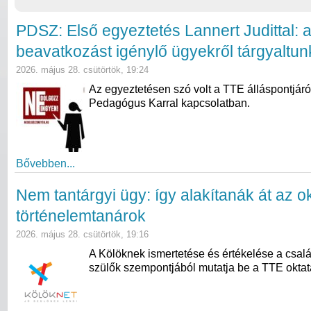
PDSZ: Első egyeztetés Lannert Judittal: 
beavatkozást igénylő ügyekről tárgyaltun
2026. május 28. csütörtök, 19:24
Az egyeztetésen szó volt a TTE álláspontjáró
Pedagógus Karral kapcsolatban.
Bővebben...
Nem tantárgyi ügy: így alakítanák át az ok
történelemtanárok
2026. május 28. csütörtök, 19:16
A Kölöknek ismertetése és értékelése a csal
szülők szempontjából mutatja be a TTE oktatás