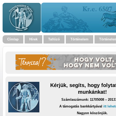
Címlap
Hírek
Tallózó
Történelem
Történele
Kérjük, segíts, hogy folyt
munkánkat!
Számlaszámunk: 11705008 – 2013
A támogatás bankkártyával
itt lehe
Nagyon köszönjük.