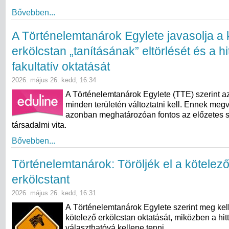
Bővebben...
A Történelemtanárok Egylete javasolja a 
erkölcstan „tanításának” eltörlését és a hi
fakultatív oktatását
2026. május 26. kedd, 16:34
A Történelemtanárok Egylete (TTE) szerint az
minden területén változtatni kell. Ennek meg
azonban meghatározóan fontos az előzetes 
társadalmi vita.
Bővebben...
Történelemtanárok: Töröljék el a kötelez
erkölcstant
2026. május 26. kedd, 16:31
A Történelemtanárok Egylete szerint meg kell
kötelező erkölcstan oktatását, miközben a hit
választhatóvá kellene tenni.