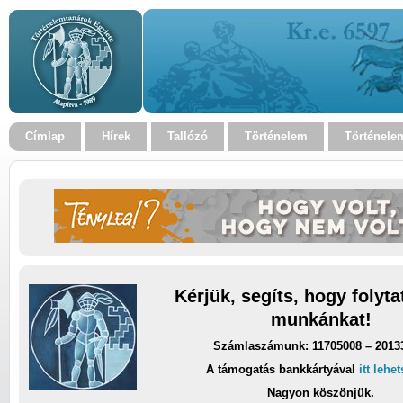
Címlap
Hírek
Tallózó
Történelem
Történele
Kérjük, segíts, hogy folyt
munkánkat!
Számlaszámunk: 11705008 – 2013
A támogatás bankkártyával
itt lehe
Nagyon köszönjük.