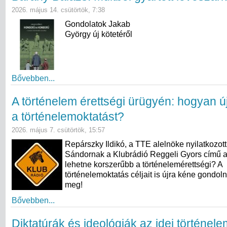
2026. május 14. csütörtök, 7:38
Gondolatok Jakab
György új kötetéről
Bővebben...
A történelem érettségi ürügyén: hogyan ú
a történelemoktatást?
2026. május 7. csütörtök, 15:57
Repárszky Ildikó, a TTE alelnöke nyilatkozot
Sándornak a Klubrádió Reggeli Gyors című 
lehetne korszerűbb a történelemérettségi? A
történelemoktatás céljait is újra kéne gondol
meg!
Bővebben...
Diktatúrák és ideológiák az idei történel