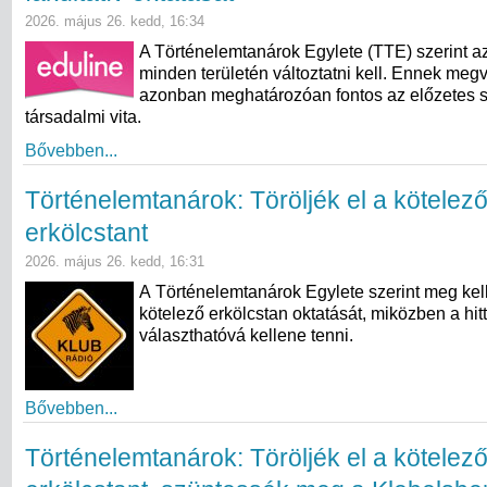
2026. május 26. kedd, 16:34
A Történelemtanárok Egylete (TTE) szerint az
minden területén változtatni kell. Ennek meg
azonban meghatározóan fontos az előzetes 
társadalmi vita.
Bővebben...
Történelemtanárok: Töröljék el a kötelez
erkölcstant
2026. május 26. kedd, 16:31
A Történelemtanárok Egylete szerint meg kell
kötelező erkölcstan oktatását, miközben a hit
választhatóvá kellene tenni.
Bővebben...
Történelemtanárok: Töröljék el a kötelez