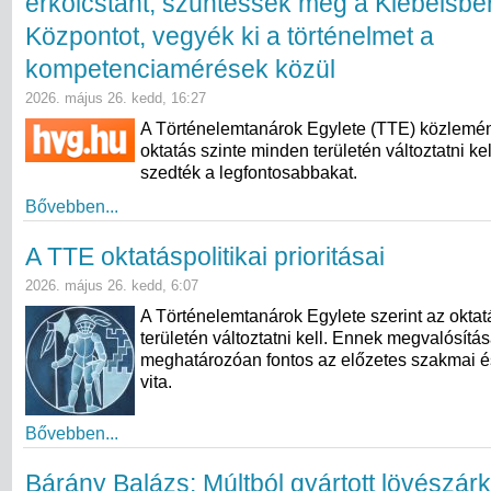
erkölcstant, szüntessék meg a Klebelsbe
Központot, vegyék ki a történelmet a
kompetenciamérések közül
2026. május 26. kedd, 16:27
A Történelemtanárok Egylete (TTE) közlemén
oktatás szinte minden területén változtatni k
szedték a legfontosabbakat.
Bővebben...
A TTE oktatáspolitikai prioritásai
2026. május 26. kedd, 6:07
A Történelemtanárok Egylete szerint az oktat
területén változtatni kell. Ennek megvalósítá
meghatározóan fontos az előzetes szakmai é
vita.
Bővebben...
Bárány Balázs: Múltból gyártott lövészár