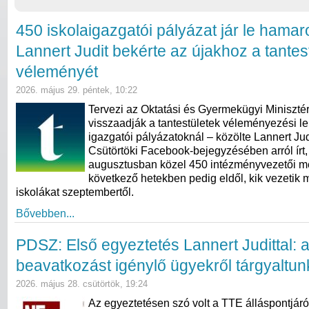
450 iskolaigazgatói pályázat jár le hama
Lannert Judit bekérte az újakhoz a tantes
véleményét
2026. május 29. péntek, 10:22
Tervezi az Oktatási és Gyermekügyi Miniszté
visszaadják a tantestületek véleményezési l
igazgatói pályázatoknál – közölte Lannert Judi
Csütörtöki Facebook-bejegyzésében arról írt,
augusztusban közel 450 intézményvezetői meg
következő hetekben pedig eldől, kik vezetik 
iskolákat szeptembertől.
Bővebben...
PDSZ: Első egyeztetés Lannert Judittal: 
beavatkozást igénylő ügyekről tárgyaltun
2026. május 28. csütörtök, 19:24
Az egyeztetésen szó volt a TTE álláspontjáró