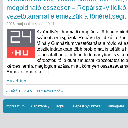
megoldható esszésor – Repárszky Ildikó
vezetőtanárral elemezzük a töriérettségit
2026. május 6. szerda, 19:11
Az érettségi harmadik napján a történelemtu
számot a vizsgázók. Repárszky Ildikó, a Bud
Mihály Gimnázium vezetőtanára a rövid válas
tesztfeladatokban több problémát is talált: a 
kapcsolatban a történettudományban is vitato
kérdeztek rá, a dualizmussal kapcsolatos fela
kérdés, ami a megfogalmazása miatt könnyen összezavarhat
Ennek ellenére a […]
Bővebben...
« Előző
1
2
3
4
5
…
869
Következő »
Impresszum
Alapszabály
Tagdíj
Belépési nyilatkozat
Támogatás