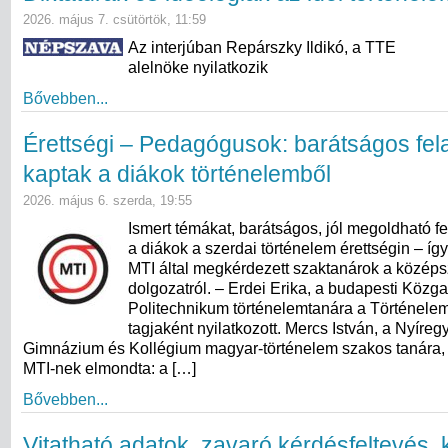
2026. május 7. csütörtök, 11:59
Az interjúban Repárszky Ildikó, a TTE
alelnöke nyilatkozik
Bővebben...
Érettségi – Pedagógusok: barátságos fel
kaptak a diákok történelemből
2026. május 6. szerda, 19:55
Ismert témákat, barátságos, jól megoldható f
a diákok a szerdai történelem érettségin – így
MTI által megkérdezett szaktanárok a középsz
dolgozatról. – Erdei Erika, a budapesti Közg
Politechnikum történelemtanára a Történele
tagjaként nyilatkozott. Mercs István, a Nyíregy
Gimnázium és Kollégium magyar-történelem szakos tanára, 
MTI-nek elmondta: a […]
Bővebben...
Vitatható adatok, zavaró kérdésfeltevés,