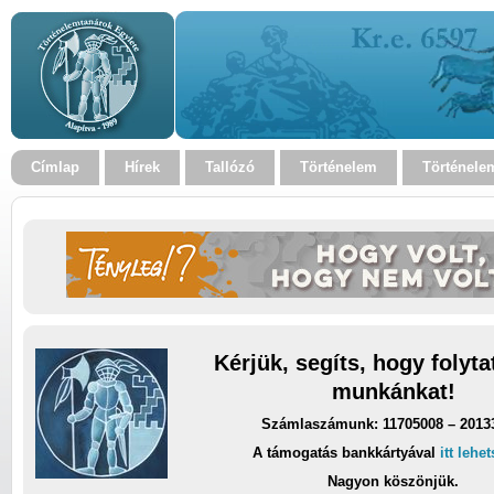
Címlap
Hírek
Tallózó
Történelem
Történele
Kérjük, segíts, hogy folyt
munkánkat!
Számlaszámunk: 11705008 – 2013
A támogatás bankkártyával
itt lehe
Nagyon köszönjük.