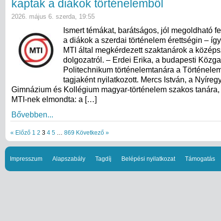
kaptak a diákok történelemből
2026. május 6. szerda, 19:55
Ismert témákat, barátságos, jól megoldható f
a diákok a szerdai történelem érettségin – így
MTI által megkérdezett szaktanárok a középsz
dolgozatról. – Erdei Erika, a budapesti Közg
Politechnikum történelemtanára a Történele
tagjaként nyilatkozott. Mercs István, a Nyíregy
Gimnázium és Kollégium magyar-történelem szakos tanára, 
MTI-nek elmondta: a […]
Bővebben...
« Előző
1
2
3
4
5
…
869
Következő »
Impresszum
Alapszabály
Tagdíj
Belépési nyilatkozat
Támogatás