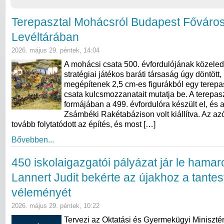
Terepasztal Mohácsról Budapest Főváro
Levéltárában
2026. május 29. péntek, 14:04
A mohácsi csata 500. évfordulójának közeledt
stratégiai játékos baráti társaság úgy döntött,
megépítenek 2,5 cm-es figurákból egy terepas
csata kulcsmozzanatait mutatja be. A terepasz
formájában a 499. évfordulóra készült el, és 
Zsámbéki Rakétabázison volt kiállítva. Az azó
tovább folytatódott az építés, és most […]
Bővebben...
450 iskolaigazgatói pályázat jár le hama
Lannert Judit bekérte az újakhoz a tantes
véleményét
2026. május 29. péntek, 10:22
Tervezi az Oktatási és Gyermekügyi Miniszté