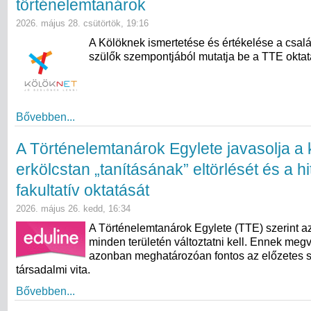
történelemtanárok
2026. május 28. csütörtök, 19:16
A Kölöknek ismertetése és értékelése a csal
szülők szempontjából mutatja be a TTE oktatás
Bővebben...
A Történelemtanárok Egylete javasolja a 
erkölcstan „tanításának” eltörlését és a hi
fakultatív oktatását
2026. május 26. kedd, 16:34
A Történelemtanárok Egylete (TTE) szerint az
minden területén változtatni kell. Ennek meg
azonban meghatározóan fontos az előzetes 
társadalmi vita.
Bővebben...