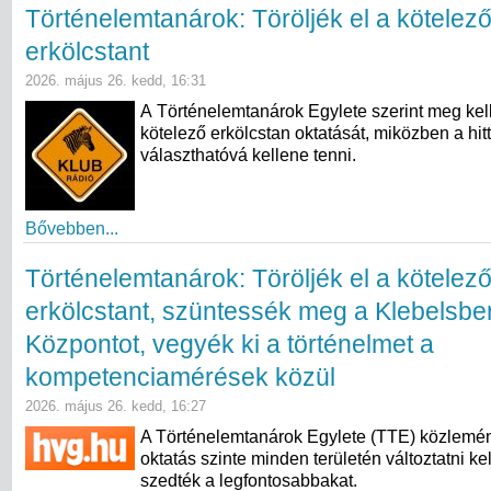
Történelemtanárok: Töröljék el a kötelez
erkölcstant
2026. május 26. kedd, 16:31
A Történelemtanárok Egylete szerint meg kell
kötelező erkölcstan oktatását, miközben a hit
választhatóvá kellene tenni.
Bővebben...
Történelemtanárok: Töröljék el a kötelez
erkölcstant, szüntessék meg a Klebelsbe
Központot, vegyék ki a történelmet a
kompetenciamérések közül
2026. május 26. kedd, 16:27
A Történelemtanárok Egylete (TTE) közlemén
oktatás szinte minden területén változtatni k
szedték a legfontosabbakat.