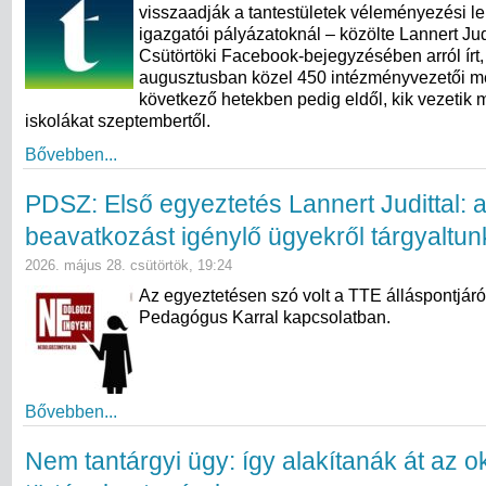
visszaadják a tantestületek véleményezési l
igazgatói pályázatoknál – közölte Lannert Judi
Csütörtöki Facebook-bejegyzésében arról írt,
augusztusban közel 450 intézményvezetői meg
következő hetekben pedig eldől, kik vezetik 
iskolákat szeptembertől.
Bővebben...
PDSZ: Első egyeztetés Lannert Judittal: 
beavatkozást igénylő ügyekről tárgyaltun
2026. május 28. csütörtök, 19:24
Az egyeztetésen szó volt a TTE álláspontjáró
Pedagógus Karral kapcsolatban.
Bővebben...
Nem tantárgyi ügy: így alakítanák át az ok