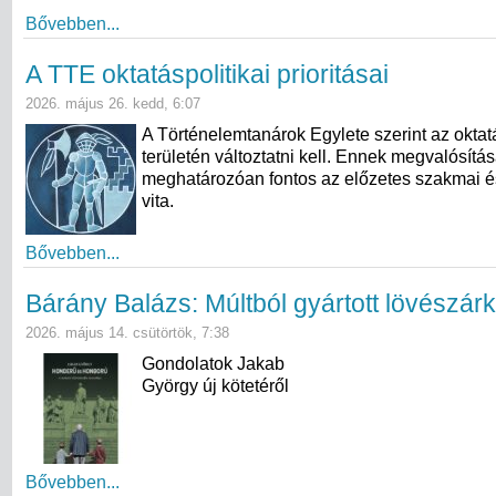
Bővebben...
A TTE oktatáspolitikai prioritásai
2026. május 26. kedd, 6:07
A Történelemtanárok Egylete szerint az oktat
területén változtatni kell. Ennek megvalósítá
meghatározóan fontos az előzetes szakmai é
vita.
Bővebben...
Bárány Balázs: Múltból gyártott lövészár
2026. május 14. csütörtök, 7:38
Gondolatok Jakab
György új kötetéről
Bővebben...