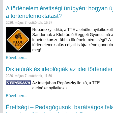
A történelem érettségi ürügyén: hogyan ú
a történelemoktatást?
2026. május 7. csütörtök, 15:57
Repárszky Ildikó, a TTE alelnöke nyilatkozot
Sándornak a Klubrádió Reggeli Gyors című 
lehetne korszerűbb a történelemérettségi? A
történelemoktatás céljait is újra kéne gondol
meg!
Bővebben...
Diktatúrák és ideológiák az idei történel
2026. május 7. csütörtök, 11:59
Az interjúban Repárszky Ildikó, a TTE
alelnöke nyilatkozik
Bővebben...
Érettségi – Pedagógusok: barátságos fel