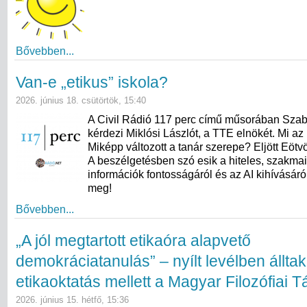
Bővebben...
Van-e „etikus” iskola?
2026. június 18. csütörtök, 15:40
A Civil Rádió 117 perc című műsorában Sza
kérdezi Miklósi Lászlót, a TTE elnökét. Mi az 
Miképp változott a tanár szerepe? Eljött Eötv
A beszélgetésben szó esik a hiteles, szakma
információk fontosságáról és az AI kihívásáró
meg!
Bővebben...
„A jól megtartott etikaóra alapvető
demokráciatanulás” – nyílt levélben álltak
etikaoktatás mellett a Magyar Filozófiai 
2026. június 15. hétfő, 15:36