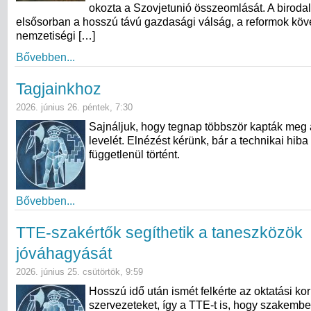
okozta a Szovjetunió összeomlását. A birod
elsősorban a hosszú távú gazdasági válság, a reformok köv
nemzetiségi […]
Bővebben...
Tagjainkhoz
2026. június 26. péntek, 7:30
Sajnáljuk, hogy tegnap többször kapták meg 
levelét. Elnézést kérünk, bár a technikai hiba
függetlenül történt.
Bővebben...
TTE-szakértők segíthetik a taneszközök
jóváhagyását
2026. június 25. csütörtök, 9:59
Hosszú idő után ismét felkérte az oktatási kor
szervezeteket, így a TTE-t is, hogy szakembe