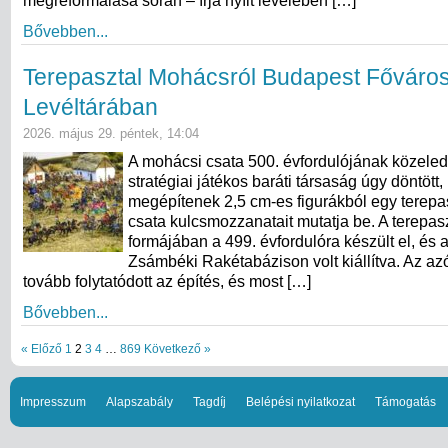
megreformálása során – írja nyílt levelében […]
Bővebben...
Terepasztal Mohácsról Budapest Főváro
Levéltárában
2026. május 29. péntek, 14:04
A mohácsi csata 500. évfordulójának közeledt
stratégiai játékos baráti társaság úgy döntött,
megépítenek 2,5 cm-es figurákból egy terepas
csata kulcsmozzanatait mutatja be. A terepasz
formájában a 499. évfordulóra készült el, és 
Zsámbéki Rakétabázison volt kiállítva. Az azó
tovább folytatódott az építés, és most […]
Bővebben...
« Előző
1
2
3
4
…
869
Következő »
Impresszum
Alapszabály
Tagdíj
Belépési nyilatkozat
Támogatás