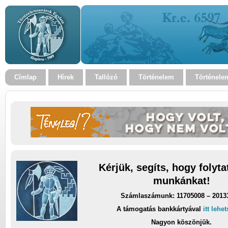
Címlap
Hírek
Tallózó
Történelem
Történele
Kérjük, segíts, hogy folyt
munkánkat!
Számlaszámunk: 11705008 – 2013
A támogatás bankkártyával
itt lehe
Nagyon köszönjük.