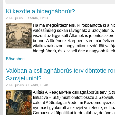
Ki kezdte a hidegháborút?
2026. július 1. szerda, 11:13
Ha ma megkérdeznénk, ki robbantotta ki a hi
valószínűleg sokan rávágnák: a Szovjetunió.
viszont az Egyesült Államok is jelentős szerep
benne. A történészek éppen ezért már évtize
vitatkoznak azon, hogy mikor kezdődött való
hidegháború, és ki viseli érte a nagyobb fele
Bővebben...
Valóban a csillagháborús terv döntötte r
Szovjetuniót?
2026. június 30. kedd, 15:48
Állítás A Reagan-féle csillagháborús terv (St
Initiative – SDI) miatt omlott össze a Szovjet
cáfolat A Stratégiai Védelmi Kezdeményezés
nyomást gyakorolt a szovjet vezetésre, és hoz
Gorbacsov külpolitikai fordulatához, de ön