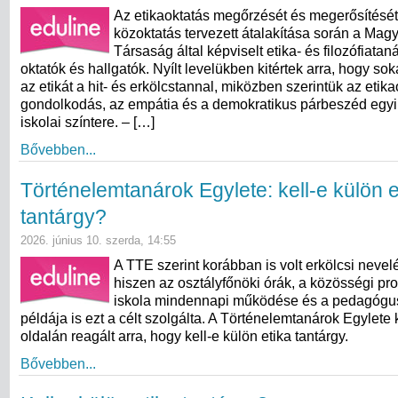
Az etikaoktatás megőrzését és megerősítését
közoktatás tervezett átalakítása során a Magy
Társaság által képviselt etika- és filozófiata
oktatók és hallgatók. Nyílt levelükben kitértek arra, hogy s
az etikát a hit- és erkölcstannal, miközben szerintük az etikaó
gondolkodás, az empátia és a demokratikus párbeszéd egyi
iskolai színtere. – […]
Bővebben...
Történelemtanárok Egylete: kell-e külön e
tantárgy?
2026. június 10. szerda, 14:55
A TTE szerint korábban is volt erkölcsi nevel
hiszen az osztályfőnöki órák, a közösségi pr
iskola mindennapi működése és a pedagógu
példája is ezt a célt szolgálta. A Történelemtanárok Egylete
oldalán reagált arra, hogy kell-e külön etika tantárgy.
Bővebben...