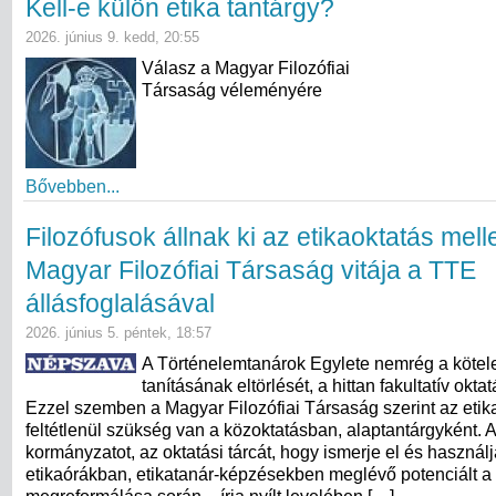
Kell-e külön etika tantárgy?
2026. június 9. kedd, 20:55
Válasz a Magyar Filozófiai
Társaság véleményére
Bővebben...
Filozófusok állnak ki az etikaoktatás melle
Magyar Filozófiai Társaság vitája a TTE
állásfoglalásával
2026. június 5. péntek, 18:57
A Történelemtanárok Egylete nemrég a kötel
tanításának eltörlését, a hittan fakultatív okta
Ezzel szemben a Magyar Filozófiai Társaság szerint az etik
feltétlenül szükség van a közoktatásban, alaptantárgyként. A
kormányzatot, az oktatási tárcát, hogy ismerje el és használj
etikaórákban, etikatanár-képzésekben meglévő potenciált a