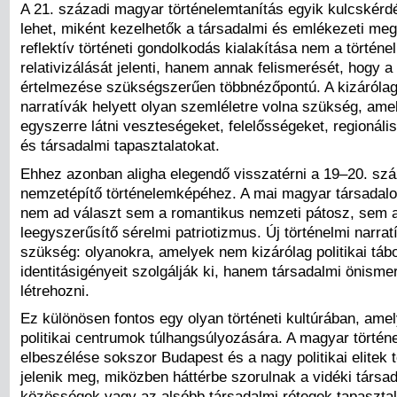
A 21. századi magyar történelemtanítás egyik kulcskérd
lehet, miként kezelhetők a társadalmi és emlékezeti meg
reflektív történeti gondolkodás kialakítása nem a történ
relativizálását jelenti, hanem annak felismerését, hogy a
értelmezése szükségszerűen többnézőpontú. A kizárólag
narratívák helyett olyan szemléletre volna szükség, ame
egyszerre látni veszteségeket, felelősségeket, regionáli
és társadalmi tapasztalatokat.
Ehhez azonban aligha elegendő visszatérni a 19–20. sz
nemzetépítő történelemképéhez. A mai magyar társadal
nem ad választ sem a romantikus nemzeti pátosz, sem 
leegyszerűsítő sérelmi patriotizmus. Új történelmi narrat
szükség: olyanokra, amelyek nem kizárólag politikai táb
identitásigényeit szolgálják ki, hanem társadalmi önisme
létrehozni.
Ez különösen fontos egy olyan történeti kultúrában, ame
politikai centrumok túlhangsúlyozására. A magyar történe
elbeszélése sokszor Budapest és a nagy politikai elitek 
jelenik meg, miközben háttérbe szorulnak a vidéki társad
közösségek vagy az alsóbb társadalmi rétegek tapasztal