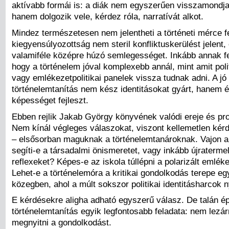
aktívabb formái is: a diák nem egyszerűen visszamondja
hanem dolgozik vele, kérdez róla, narratívát alkot.
Mindez természetesen nem jelentheti a történeti mérce f
kiegyensúlyozottság nem steril konfliktuskerülést jelent,
valamiféle középre húzó semlegességet. Inkább annak f
hogy a történelem jóval komplexebb annál, mint amit poli
vagy emlékezetpolitikai panelek vissza tudnak adni. A jó
történelemtanítás nem kész identitásokat gyárt, hanem 
képességet fejleszt.
Ebben rejlik Jakab György könyvének valódi ereje és pro
Nem kínál végleges válaszokat, viszont kellemetlen kérd
– elsősorban maguknak a történelemtanároknak. Vajon a 
segíti-e a társadalmi önismeretet, vagy inkább újratermel
reflexeket? Képes-e az iskola túllépni a polarizált emléke
Lehet-e a történelemóra a kritikai gondolkodás terepe eg
közegben, ahol a múlt sokszor politikai identitásharcok
E kérdésekre aligha adható egyszerű válasz. De talán é
történelemtanítás egyik legfontosabb feladata: nem lezá
megnyitni a gondolkodást.