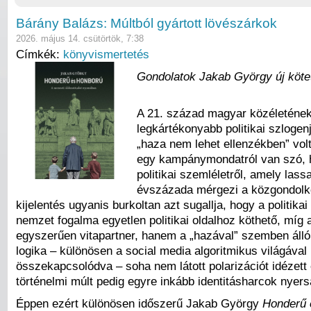
Bárány Balázs: Múltból gyártott lövészárkok
2026. május 14. csütörtök, 7:38
Címkék:
könyvismertetés
Gondolatok Jakab György új köte
A 21. század magyar közéletének
legkártékonyabb politikai szlogen
„haza nem lehet ellenzékben” vo
egy kampánymondatról van szó, 
politikai szemléletről, amely las
évszázada mérgezi a közgondolk
kijelentés ugyanis burkoltan azt sugallja, hogy a politika
nemzet fogalma egyetlen politikai oldalhoz köthető, míg 
egyszerűen vitapartner, hanem a „hazával” szemben álló
logika – különösen a social media algoritmikus világával
összekapcsolódva – soha nem látott polarizációt idézett 
történelmi múlt pedig egyre inkább identitásharcok nyer
Éppen ezért különösen időszerű Jakab György
Honderű 