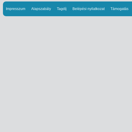
Impresszum
Alapszabály
Tagdíj
Belépési nyilatkozat
Támogatás