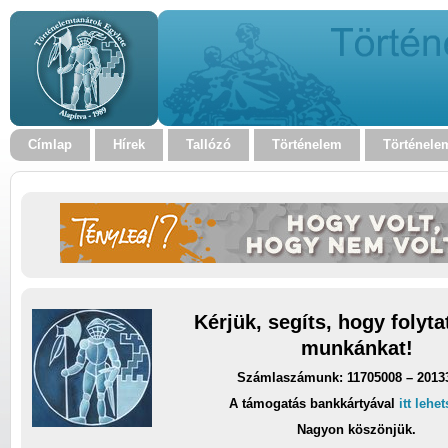
Címlap
Hírek
Tallózó
Történelem
Történele
Kérjük, segíts, hogy folyt
munkánkat!
Számlaszámunk: 11705008 – 2013
A támogatás bankkártyával
itt lehe
Nagyon köszönjük.