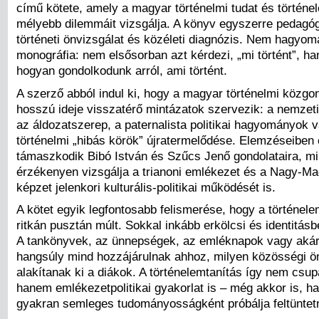
című kötete, amely a magyar történelmi tudat és történe
mélyebb dilemmáit vizsgálja. A könyv egyszerre pedagóg
történeti önvizsgálat és közéleti diagnózis. Nem hagyom
monográfia: nem elsősorban azt kérdezi, „mi történt”, h
hogyan gondolkodunk arról, ami történt.
A szerző abból indul ki, hogy a magyar történelmi közgo
hosszú ideje visszatérő mintázatok szervezik: a nemzeti
az áldozatszerep, a paternalista politikai hagyományok 
történelmi „hibás körök” újratermelődése. Elemzéseiben
támaszkodik Bibó István és Szűcs Jenő gondolataira, m
érzékenyen vizsgálja a trianoni emlékezet és a Nagy-M
képzet jelenkori kulturális-politikai működését is.
A kötet egyik legfontosabb felismerése, hogy a történel
ritkán pusztán múlt. Sokkal inkább erkölcsi és identitásb
A tankönyvek, az ünnepségek, az emléknapok vagy akár
hangsúly mind hozzájárulnak ahhoz, milyen közösségi ö
alakítanak ki a diákok. A történelemtanítás így nem csu
hanem emlékezetpolitikai gyakorlat is – még akkor is, ha
gyakran semleges tudományosságként próbálja feltüntetn