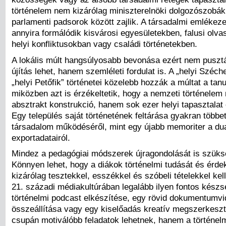
történelem nem kizárólag miniszterelnöki dolgozószobá
parlamenti padsorok között zajlik. A társadalmi emlékeze
annyira formálódik kisvárosi egyesületekben, falusi olv
helyi konfliktusokban vagy családi történetekben.
A lokális múlt hangsúlyosabb bevonása ezért nem puszt
újítás lehet, hanem szemléleti fordulat is. A „helyi Széc
„helyi Petőfik” történetei közelebb hozzák a múltat a tan
miközben azt is érzékeltetik, hogy a nemzeti történelem 
absztrakt konstrukció, hanem sok ezer helyi tapasztala
Egy település saját történetének feltárása gyakran több
társadalom működéséről, mint egy újabb memoriter a du
exportadatairól.
Mindez a pedagógiai módszerek újragondolását is szüks
Könnyen lehet, hogy a diákok történelmi tudását és érd
kizárólag tesztekkel, esszékkel és szóbeli tételekkel kel
21. századi médiakultúrában legalább ilyen fontos készs
történelmi podcast elkészítése, egy rövid dokumentumv
összeállítása vagy egy kiselőadás kreatív megszerkesz
csupán motiválóbb feladatok lehetnek, hanem a történel